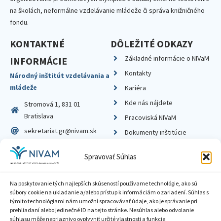
na školách, neformálne vzdelávanie mládeže či správa knižničného
fondu.
KONTAKTNÉ
DÔLEŽITÉ ODKAZY
Základné informácie o NIVaM
INFORMÁCIE
Kontakty
Národný inštitút vzdelávania a
mládeže
Kariéra
Kde nás nájdete
Stromová 1, 831 01
Bratislava
Pracoviská NIVaM
sekretariat.gr@nivam.sk
Dokumenty inštitúcie
IČO: 00164348
Knižnica
Spravovať Súhlas
DIČ: 2020798714
Na poskytovanie tých najlepších skúseností používame technológie, ako sú
súbory cookie na ukladanie a/alebo prístup k informáciám o zariadení. Súhlas s
týmito technológiami nám umožní spracovávať údaje, ako je správanie pri
prehliadaní alebo jedinečné ID na tejto stránke. Nesúhlas alebo odvolanie
Zásady ochrany súkromia
súhlasu môže nepriaznivo ovplyvniť určité vlastnosti a funkcie.