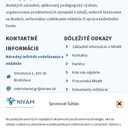
školských zariadení, aplikovaný pedagogický výskum,
organizovanie predmetových olympiád a súťaží, externé testovanie
na školách, neformálne vzdelávanie mládeže či správa knižničného
fondu.
KONTAKTNÉ
DÔLEŽITÉ ODKAZY
Základné informácie o NIVaM
INFORMÁCIE
Kontakty
Národný inštitút vzdelávania a
mládeže
Kariéra
Kde nás nájdete
Stromová 1, 831 01
Bratislava
Pracoviská NIVaM
sekretariat.gr@nivam.sk
Dokumenty inštitúcie
IČO: 00164348
Knižnica
Spravovať Súhlas
DIČ: 2020798714
Na poskytovanie tých najlepších skúseností používame technológie, ako sú
súbory cookie na ukladanie a/alebo prístup k informáciám o zariadení. Súhlas s