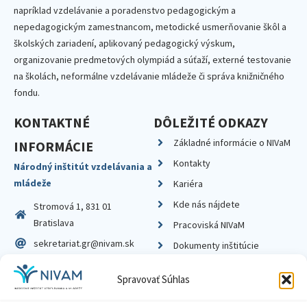
napríklad vzdelávanie a poradenstvo pedagogickým a
nepedagogickým zamestnancom, metodické usmerňovanie škôl a
školských zariadení, aplikovaný pedagogický výskum,
organizovanie predmetových olympiád a súťaží, externé testovanie
na školách, neformálne vzdelávanie mládeže či správa knižničného
fondu.
KONTAKTNÉ
DÔLEŽITÉ ODKAZY
Základné informácie o NIVaM
INFORMÁCIE
Kontakty
Národný inštitút vzdelávania a
mládeže
Kariéra
Kde nás nájdete
Stromová 1, 831 01
Bratislava
Pracoviská NIVaM
sekretariat.gr@nivam.sk
Dokumenty inštitúcie
IČO: 00164348
Knižnica
Spravovať Súhlas
DIČ: 2020798714