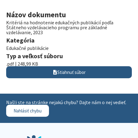
Názov dokumentu
Kritériá na hodnotenie edukačných publikácií podľa
Štátneho vzdelávacieho programu pre základné
vzdelávanie, 2023
Kategória
Edukačné publikácie
Typ a veľkosť súboru
.pdf | 248,99 KB
Stiahnuť súbor
Našli ste na stránke nejakú chybu? Dajte nám o nej vedieť.
Nahlásiť chybu