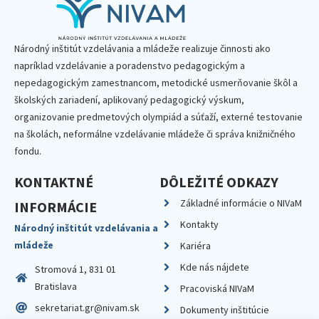
Národný inštitút vzdelávania a mládeže realizuje činnosti ako
napríklad vzdelávanie a poradenstvo pedagogickým a
nepedagogickým zamestnancom, metodické usmerňovanie škôl a
školských zariadení, aplikovaný pedagogický výskum,
organizovanie predmetových olympiád a súťaží, externé testovanie
na školách, neformálne vzdelávanie mládeže či správa knižničného
fondu.
KONTAKTNÉ
DÔLEŽITÉ ODKAZY
Základné informácie o NIVaM
INFORMÁCIE
Kontakty
Národný inštitút vzdelávania a
mládeže
Kariéra
Kde nás nájdete
Stromová 1, 831 01
Bratislava
Pracoviská NIVaM
sekretariat.gr@nivam.sk
Dokumenty inštitúcie