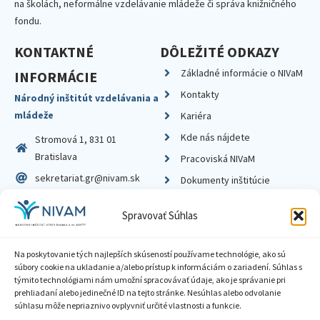
na školách, neformálne vzdelávanie mládeže či správa knižničného
fondu.
KONTAKTNÉ
DÔLEŽITÉ ODKAZY
Základné informácie o NIVaM
INFORMÁCIE
Kontakty
Národný inštitút vzdelávania a
mládeže
Kariéra
Kde nás nájdete
Stromová 1, 831 01
Bratislava
Pracoviská NIVaM
sekretariat.gr@nivam.sk
Dokumenty inštitúcie
IČO: 00164348
Knižnica
Spravovať Súhlas
DIČ: 2020798714
Na poskytovanie tých najlepších skúseností používame technológie, ako sú
súbory cookie na ukladanie a/alebo prístup k informáciám o zariadení. Súhlas s
týmito technológiami nám umožní spracovávať údaje, ako je správanie pri
prehliadaní alebo jedinečné ID na tejto stránke. Nesúhlas alebo odvolanie
Zásady ochrany súkromia
súhlasu môže nepriaznivo ovplyvniť určité vlastnosti a funkcie.