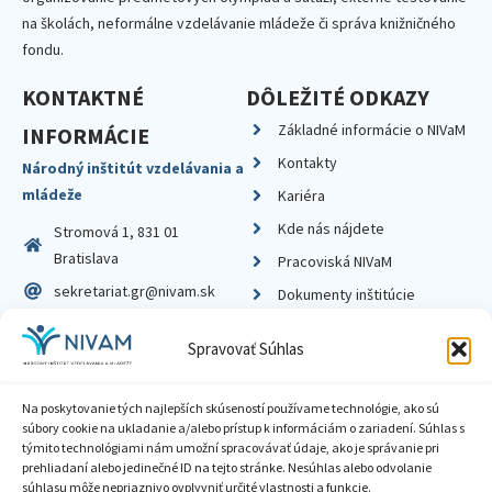
na školách, neformálne vzdelávanie mládeže či správa knižničného
fondu.
KONTAKTNÉ
DÔLEŽITÉ ODKAZY
Základné informácie o NIVaM
INFORMÁCIE
Kontakty
Národný inštitút vzdelávania a
mládeže
Kariéra
Kde nás nájdete
Stromová 1, 831 01
Bratislava
Pracoviská NIVaM
sekretariat.gr@nivam.sk
Dokumenty inštitúcie
IČO: 00164348
Knižnica
Spravovať Súhlas
DIČ: 2020798714
Na poskytovanie tých najlepších skúseností používame technológie, ako sú
súbory cookie na ukladanie a/alebo prístup k informáciám o zariadení. Súhlas s
týmito technológiami nám umožní spracovávať údaje, ako je správanie pri
prehliadaní alebo jedinečné ID na tejto stránke. Nesúhlas alebo odvolanie
Zásady ochrany súkromia
súhlasu môže nepriaznivo ovplyvniť určité vlastnosti a funkcie.