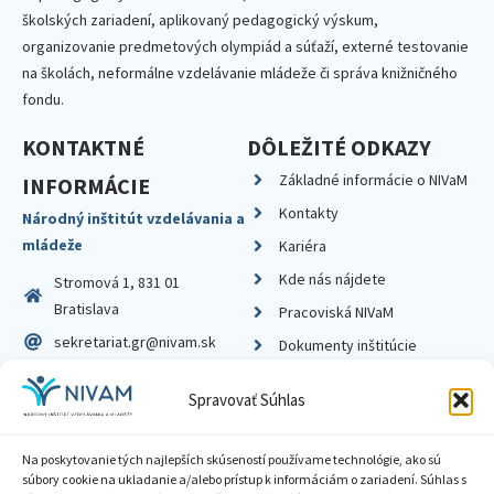
školských zariadení, aplikovaný pedagogický výskum,
organizovanie predmetových olympiád a súťaží, externé testovanie
na školách, neformálne vzdelávanie mládeže či správa knižničného
fondu.
KONTAKTNÉ
DÔLEŽITÉ ODKAZY
Základné informácie o NIVaM
INFORMÁCIE
Kontakty
Národný inštitút vzdelávania a
mládeže
Kariéra
Kde nás nájdete
Stromová 1, 831 01
Bratislava
Pracoviská NIVaM
sekretariat.gr@nivam.sk
Dokumenty inštitúcie
IČO: 00164348
Knižnica
Spravovať Súhlas
DIČ: 2020798714
Na poskytovanie tých najlepších skúseností používame technológie, ako sú
súbory cookie na ukladanie a/alebo prístup k informáciám o zariadení. Súhlas s