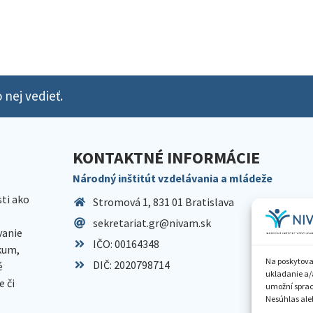
 nej vedieť.
KONTAKTNÉ INFORMÁCIE
Národný inštitút vzdelávania a mládeže
sti ako
Stromová 1, 831 01 Bratislava
sekretariat.gr@nivam.sk
anie
IČO: 00164348
skum,
Na poskytova
DIČ: 2020798714
é
ukladanie a/
 či
umožní spraco
Nesúhlas aleb