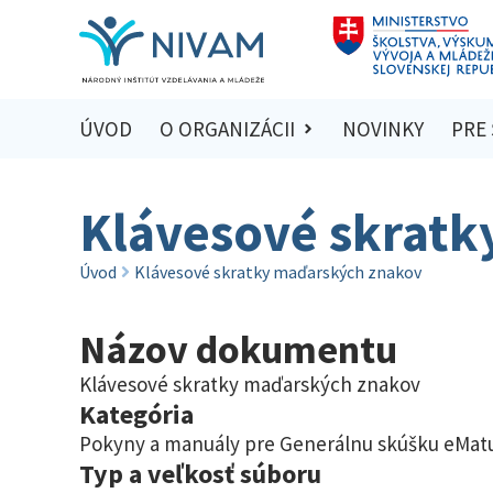
ÚVOD
O ORGANIZÁCII
NOVINKY
PRE
Klávesové skratk
Úvod
Klávesové skratky maďarských znakov
Názov dokumentu
Klávesové skratky maďarských znakov
Kategória
Pokyny a manuály pre Generálnu skúšku eMatu
Typ a veľkosť súboru