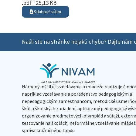
.pdf | 25,13 KB
Stiahnuť súbor
Našli ste na stránke nejakú chybu? Dajte nám o
Národný inštitút vzdelávania a mládeže realizuje činno
napríklad vzdelávanie a poradenstvo pedagogickým a
nepedagogickým zamestnancom, metodické usmerňov
škôl a školských zariadení, aplikovaný pedagogický vý
organizovanie predmetových olympiád a súťaží, extern
testovanie na školách, neformálne vzdelávanie mládeže
správa knižničného fondu.