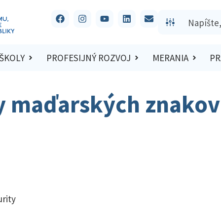
 ŠKOLY
PROFESIJNÝ ROZVOJ
MERANIA
PR
y maďarských znakov
rity