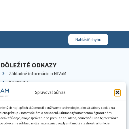
Nahlásiť chybu
DÔLEŽITÉ ODKAZY
Základné informácie o NIVaM
Kontakty
Kariéra
Spravovať Súhlas
Kde nás nájdete
Pracoviská NIVaM
nie tých najlepších skúseností používame technológie, ako sú súbory cookie na
alebo prístup k informáciám o zariadení. Súhlas s týmito technológiami nám
Dokumenty inštitúcie
vávať údaje, ako je správanie pri prehliadaní alebo jedinečné ID na tejto stránke.
o odvolanie súhlasu môže nepriaznivo ovplyvniť určité vlastnosti a funkcie.
Knižnica