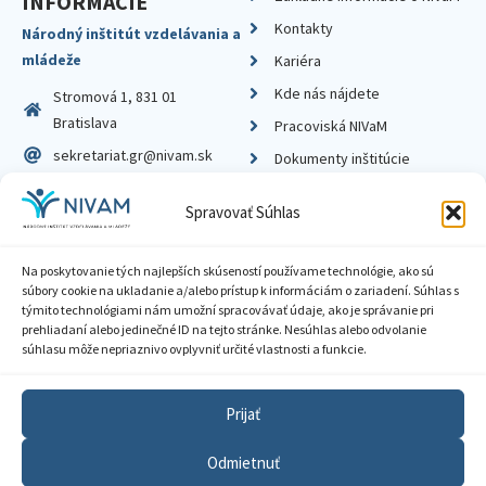
INFORMÁCIE
Kontakty
Národný inštitút vzdelávania a
mládeže
Kariéra
Kde nás nájdete
Stromová 1, 831 01
Bratislava
Pracoviská NIVaM
sekretariat.gr@nivam.sk
Dokumenty inštitúcie
IČO: 00164348
Knižnica
Spravovať Súhlas
DIČ: 2020798714
Na poskytovanie tých najlepších skúseností používame technológie, ako sú
súbory cookie na ukladanie a/alebo prístup k informáciám o zariadení. Súhlas s
týmito technológiami nám umožní spracovávať údaje, ako je správanie pri
prehliadaní alebo jedinečné ID na tejto stránke. Nesúhlas alebo odvolanie
Zásady ochrany súkromia
súhlasu môže nepriaznivo ovplyvniť určité vlastnosti a funkcie.
Vyhlásenie o prístupnosti
Prijať
Sprístupnenie informácií
Odmietnuť
Nastavenia cookies