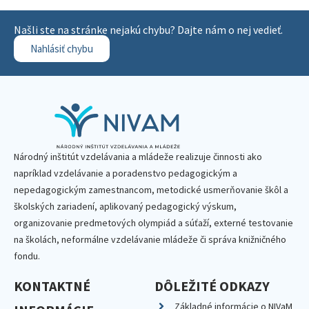
Našli ste na stránke nejakú chybu? Dajte nám o nej vedieť.
Nahlásiť chybu
Národný inštitút vzdelávania a mládeže realizuje činnosti ako
napríklad vzdelávanie a poradenstvo pedagogickým a
nepedagogickým zamestnancom, metodické usmerňovanie škôl a
školských zariadení, aplikovaný pedagogický výskum,
organizovanie predmetových olympiád a súťaží, externé testovanie
na školách, neformálne vzdelávanie mládeže či správa knižničného
fondu.
KONTAKTNÉ
DÔLEŽITÉ ODKAZY
Základné informácie o NIVaM