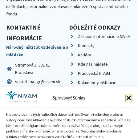
na školách, neformálne vzdelávanie mládeže či správa knižničného
fondu.
KONTAKTNÉ
DÔLEŽITÉ ODKAZY
Základné informácie o NIVaM
INFORMÁCIE
Kontakty
Národný inštitút vzdelávania a
mládeže
Kariéra
Kde nás nájdete
Stromová 1, 831 01
Bratislava
Pracoviská NIVaM
sekretariat.gr@nivam.sk
Dokumenty inštitúcie
IČO: 00164348
Knižnica
Spravovať Súhlas
DIČ: 2020798714
Na poskytovanie tých najlepších skúseností používame technológie, ako sú
súbory cookie na ukladanie a/alebo prístup k informáciám o zariadení. Súhlas s
týmito technológiami nám umožní spracovávať údaje, ako je správanie pri
prehliadaní alebo jedinečné ID na tejto stránke. Nesúhlas alebo odvolanie
Zásady ochrany súkromia
súhlasu môže nepriaznivo ovplyvniť určité vlastnosti a funkcie.