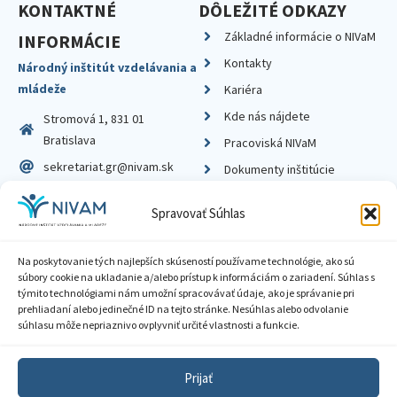
KONTAKTNÉ
DÔLEŽITÉ ODKAZY
Základné informácie o NIVaM
INFORMÁCIE
Kontakty
Národný inštitút vzdelávania a
mládeže
Kariéra
Kde nás nájdete
Stromová 1, 831 01
Bratislava
Pracoviská NIVaM
sekretariat.gr@nivam.sk
Dokumenty inštitúcie
IČO: 00164348
Knižnica
Spravovať Súhlas
DIČ: 2020798714
Na poskytovanie tých najlepších skúseností používame technológie, ako sú
súbory cookie na ukladanie a/alebo prístup k informáciám o zariadení. Súhlas s
týmito technológiami nám umožní spracovávať údaje, ako je správanie pri
prehliadaní alebo jedinečné ID na tejto stránke. Nesúhlas alebo odvolanie
Zásady ochrany súkromia
súhlasu môže nepriaznivo ovplyvniť určité vlastnosti a funkcie.
Vyhlásenie o prístupnosti
Prijať
Sprístupnenie informácií