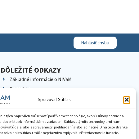
Nahlásiť chybu
DÔLEŽITÉ ODKAZY
Základné informácie o NIVaM
Kontakty
Kariéra
Spravovať Súhlas
Kde nás nájdete
Pracoviská NIVaM
nie tých najlepších skúseností používame technológie, ako sú súbory cookie na
alebo prístup k informáciám o zariadení. Súhlas s týmito technológiami nám
Dokumenty inštitúcie
vávať údaje, ako je správanie pri prehliadaní alebo jedinečné ID na tejto stránke.
o odvolanie súhlasu môže nepriaznivo ovplyvniť určité vlastnosti a funkcie.
Knižnica