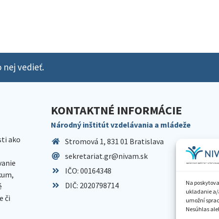
 nej vedieť.
KONTAKTNÉ INFORMÁCIE
Národný inštitút vzdelávania a mládeže
sti ako
Stromová 1, 831 01 Bratislava
sekretariat.gr@nivam.sk
anie
IČO: 00164348
skum,
Na poskytova
DIČ: 2020798714
é
ukladanie a/
 či
umožní spraco
Nesúhlas aleb