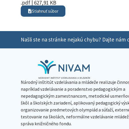
.pdf | 627,91 KB
Stiahnuť súbor
Našli ste na stránke nejakú chybu? Dajte nám o
Národný inštitút vzdelávania a mládeže realizuje činno
napríklad vzdelávanie a poradenstvo pedagogickým a
nepedagogickým zamestnancom, metodické usmerňov
škôl a školských zariadení, aplikovaný pedagogický vý
organizovanie predmetových olympiád a súťaží, extern
testovanie na školách, neformálne vzdelávanie mládeže
správa knižničného fondu.