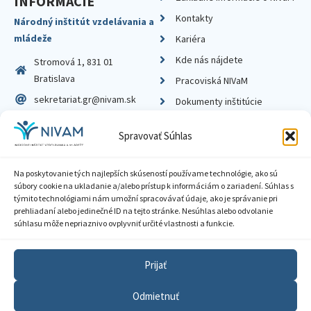
INFORMÁCIE
Kontakty
Národný inštitút vzdelávania a
mládeže
Kariéra
Kde nás nájdete
Stromová 1, 831 01
Bratislava
Pracoviská NIVaM
sekretariat.gr@nivam.sk
Dokumenty inštitúcie
IČO: 00164348
Knižnica
Spravovať Súhlas
DIČ: 2020798714
Na poskytovanie tých najlepších skúseností používame technológie, ako sú
súbory cookie na ukladanie a/alebo prístup k informáciám o zariadení. Súhlas s
týmito technológiami nám umožní spracovávať údaje, ako je správanie pri
prehliadaní alebo jedinečné ID na tejto stránke. Nesúhlas alebo odvolanie
Zásady ochrany súkromia
súhlasu môže nepriaznivo ovplyvniť určité vlastnosti a funkcie.
Vyhlásenie o prístupnosti
Prijať
Sprístupnenie informácií
Odmietnuť
Nastavenia cookies