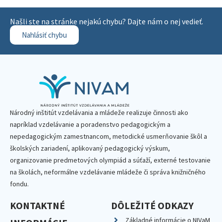
Našli ste na stránke nejakú chybu? Dajte nám o nej vedieť.
Nahlásiť chybu
Národný inštitút vzdelávania a mládeže realizuje činnosti ako
napríklad vzdelávanie a poradenstvo pedagogickým a
nepedagogickým zamestnancom, metodické usmerňovanie škôl a
školských zariadení, aplikovaný pedagogický výskum,
organizovanie predmetových olympiád a súťaží, externé testovanie
na školách, neformálne vzdelávanie mládeže či správa knižničného
fondu.
KONTAKTNÉ
DÔLEŽITÉ ODKAZY
Základné informácie o NIVaM