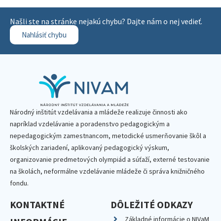
Našli ste na stránke nejakú chybu? Dajte nám o nej vedieť.
Nahlásiť chybu
Národný inštitút vzdelávania a mládeže realizuje činnosti ako
napríklad vzdelávanie a poradenstvo pedagogickým a
nepedagogickým zamestnancom, metodické usmerňovanie škôl a
školských zariadení, aplikovaný pedagogický výskum,
organizovanie predmetových olympiád a súťaží, externé testovanie
na školách, neformálne vzdelávanie mládeže či správa knižničného
fondu.
KONTAKTNÉ
DÔLEŽITÉ ODKAZY
Základné informácie o NIVaM