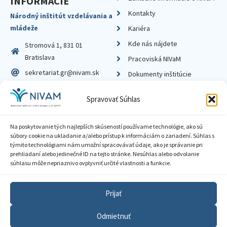
INFORMÁCIE
Kontakty
Národný inštitút vzdelávania a
mládeže
Kariéra
Kde nás nájdete
Stromová 1, 831 01
Bratislava
Pracoviská NIVaM
sekretariat.gr@nivam.sk
Dokumenty inštitúcie
IČO: 00164348
Knižnica
Spravovať Súhlas
DIČ: 2020798714
Na poskytovanie tých najlepších skúseností používame technológie, ako sú
súbory cookie na ukladanie a/alebo prístup k informáciám o zariadení. Súhlas s
týmito technológiami nám umožní spracovávať údaje, ako je správanie pri
prehliadaní alebo jedinečné ID na tejto stránke. Nesúhlas alebo odvolanie
Zásady ochrany súkromia
súhlasu môže nepriaznivo ovplyvniť určité vlastnosti a funkcie.
Vyhlásenie o prístupnosti
Prijať
Sprístupnenie informácií
Odmietnuť
Nastavenia cookies