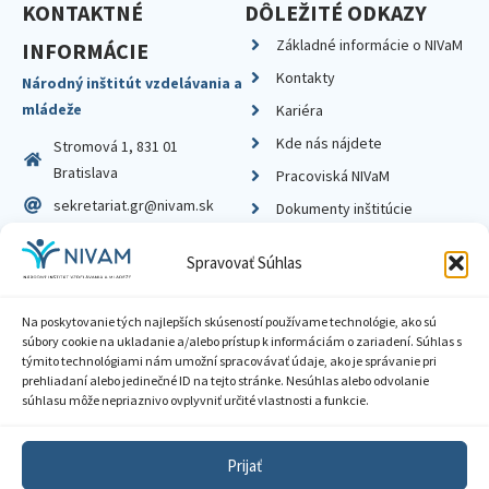
KONTAKTNÉ
DÔLEŽITÉ ODKAZY
Základné informácie o NIVaM
INFORMÁCIE
Kontakty
Národný inštitút vzdelávania a
mládeže
Kariéra
Kde nás nájdete
Stromová 1, 831 01
Bratislava
Pracoviská NIVaM
sekretariat.gr@nivam.sk
Dokumenty inštitúcie
IČO: 00164348
Knižnica
Spravovať Súhlas
DIČ: 2020798714
Na poskytovanie tých najlepších skúseností používame technológie, ako sú
súbory cookie na ukladanie a/alebo prístup k informáciám o zariadení. Súhlas s
týmito technológiami nám umožní spracovávať údaje, ako je správanie pri
prehliadaní alebo jedinečné ID na tejto stránke. Nesúhlas alebo odvolanie
Zásady ochrany súkromia
súhlasu môže nepriaznivo ovplyvniť určité vlastnosti a funkcie.
Vyhlásenie o prístupnosti
Prijať
Sprístupnenie informácií