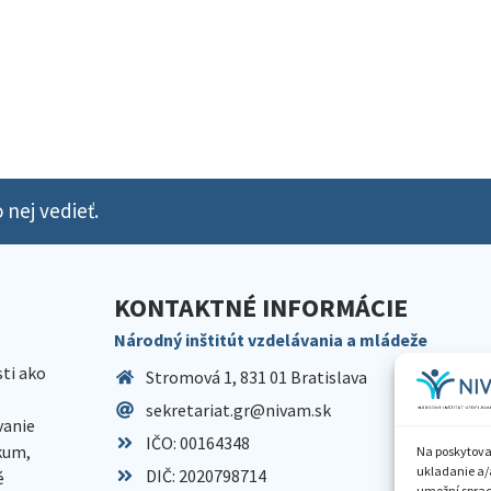
 nej vedieť.
KONTAKTNÉ INFORMÁCIE
Národný inštitút vzdelávania a mládeže
sti ako
Stromová 1, 831 01 Bratislava
sekretariat.gr@nivam.sk
anie
IČO: 00164348
skum,
Na poskytova
ukladanie a/
DIČ: 2020798714
é
umožní spraco