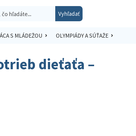
Vyhľadať
ÁCA S MLÁDEŽOU
OLYMPIÁDY A SÚŤAŽE
trieb dieťaťa –