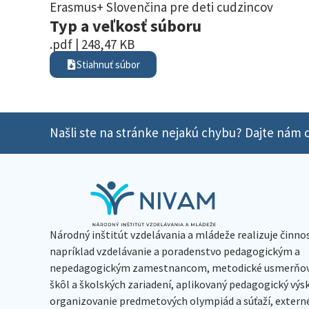
Erasmus+ Slovenčina pre deti cudzincov
Typ a veľkosť súboru
.pdf | 248,47 KB
Stiahnuť súbor
Našli ste na stránke nejakú chybu? Dajte nám o
Národný inštitút vzdelávania a mládeže realizuje činno
napríklad vzdelávanie a poradenstvo pedagogickým a
nepedagogickým zamestnancom, metodické usmerňov
škôl a školských zariadení, aplikovaný pedagogický vý
organizovanie predmetových olympiád a súťaží, extern