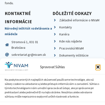
fondu.
KONTAKTNÉ
DÔLEŽITÉ ODKAZY
Základné informácie o NIVaM
INFORMÁCIE
Kontakty
Národný inštitút vzdelávania a
mládeže
Kariéra
Kde nás nájdete
Stromová 1, 831 01
Bratislava
Pracoviská NIVaM
sekretariat.gr@nivam.sk
Dokumenty inštitúcie
IČO: 00164348
Knižnica
Spravovať Súhlas
DIČ: 2020798714
Na poskytovanie tých najlepších skúseností používame technológie, ako sú
súbory cookie na ukladanie a/alebo prístup k informáciám o zariadení. Súhlas s
týmito technológiami nám umožní spracovávať údaje, ako je správanie pri
prehliadaní alebo jedinečné ID na tejto stránke. Nesúhlas alebo odvolanie
Zásady ochrany súkromia
súhlasu môže nepriaznivo ovplyvniť určité vlastnosti a funkcie.
Vyhlásenie o prístupnosti