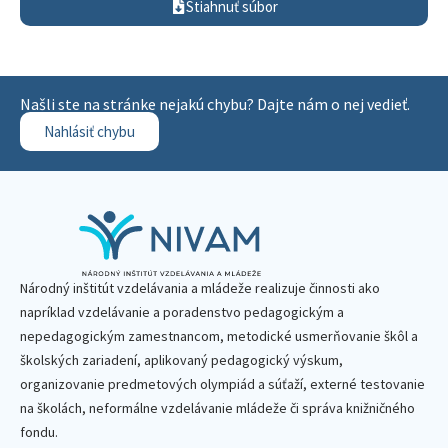
Stiahnuť súbor
Našli ste na stránke nejakú chybu? Dajte nám o nej vedieť.
Nahlásiť chybu
Národný inštitút vzdelávania a mládeže realizuje činnosti ako
napríklad vzdelávanie a poradenstvo pedagogickým a
nepedagogickým zamestnancom, metodické usmerňovanie škôl a
školských zariadení, aplikovaný pedagogický výskum,
organizovanie predmetových olympiád a súťaží, externé testovanie
na školách, neformálne vzdelávanie mládeže či správa knižničného
fondu.