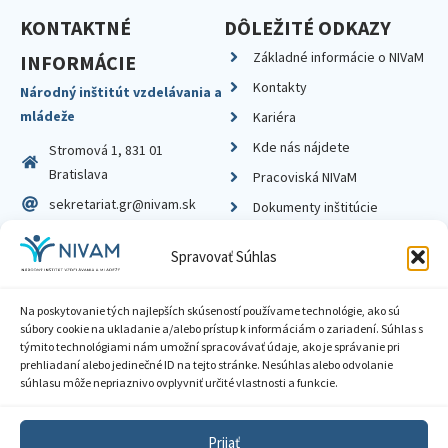
KONTAKTNÉ
DÔLEŽITÉ ODKAZY
Základné informácie o NIVaM
INFORMÁCIE
Kontakty
Národný inštitút vzdelávania a
mládeže
Kariéra
Kde nás nájdete
Stromová 1, 831 01
Bratislava
Pracoviská NIVaM
sekretariat.gr@nivam.sk
Dokumenty inštitúcie
IČO: 00164348
Knižnica
Spravovať Súhlas
DIČ: 2020798714
Na poskytovanie tých najlepších skúseností používame technológie, ako sú
súbory cookie na ukladanie a/alebo prístup k informáciám o zariadení. Súhlas s
týmito technológiami nám umožní spracovávať údaje, ako je správanie pri
prehliadaní alebo jedinečné ID na tejto stránke. Nesúhlas alebo odvolanie
Zásady ochrany súkromia
súhlasu môže nepriaznivo ovplyvniť určité vlastnosti a funkcie.
Vyhlásenie o prístupnosti
Prijať