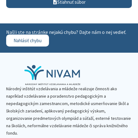
Stiahnuť súbor
Našli ste na stránke nejakú chybu? Dajte nám o nej vedieť.
Nahlásiť chybu
Národný inštitút vzdelávania a mládeže realizuje činnosti ako
napríklad vzdelávanie a poradenstvo pedagogickým a
nepedagogickým zamestnancom, metodické usmerňovanie škôl a
školských zariadení, aplikovaný pedagogický výskum,
organizovanie predmetových olympiád a súťaží, externé testovanie
na školách, neformálne vzdelávanie mládeže či správa knižničného
fondu.