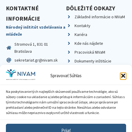
KONTAKTNÉ
DÔLEŽITÉ ODKAZY
Základné informácie o NIVaM
INFORMÁCIE
Kontakty
Národný inštitút vzdelávania a
mládeže
Kariéra
Kde nás nájdete
Stromová 1, 831 01
Bratislava
Pracoviská NIVaM
sekretariat.gr@nivam.sk
Dokumenty inštitúcie
IČO: 00164348
Knižnica
Spravovať Súhlas
DIČ: 2020798714
Na poskytovanie tých najlepších skúseností používame technológie, ako sú
súbory cookie na ukladanie a/alebo prístup k informáciám o zariadení. Súhlas s
týmito technológiami nám umožní spracovávať údaje, ako je správanie pri
prehliadaní alebo jedinečné ID na tejto stránke. Nesúhlas alebo odvolanie
Zásady ochrany súkromia
súhlasu môže nepriaznivo ovplyvniť určité vlastnosti a funkcie.
Vyhlásenie o prístupnosti
Prijať