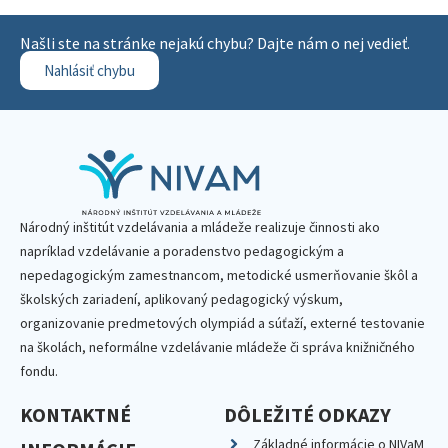
Našli ste na stránke nejakú chybu? Dajte nám o nej vedieť.
Nahlásiť chybu
Národný inštitút vzdelávania a mládeže realizuje činnosti ako
napríklad vzdelávanie a poradenstvo pedagogickým a
nepedagogickým zamestnancom, metodické usmerňovanie škôl a
školských zariadení, aplikovaný pedagogický výskum,
organizovanie predmetových olympiád a súťaží, externé testovanie
na školách, neformálne vzdelávanie mládeže či správa knižničného
fondu.
KONTAKTNÉ
DÔLEŽITÉ ODKAZY
Základné informácie o NIVaM