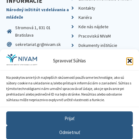
INFORMÁCIE
Kontakty
Národný inštitút vzdelávania a
mládeže
Kariéra
Kde nás nájdete
Stromová 1, 831 01
Bratislava
Pracoviská NIVaM
sekretariat.gr@nivam.sk
Dokumenty inštitúcie
IČO: 00164348
Knižnica
Spravovať Súhlas
DIČ: 2020798714
Na poskytovanie tých najlepších skúseností používame technológie, ako sú
súbory cookie na ukladanie a/alebo prístup k informáciám o zariadení. Súhlas s
týmito technológiami nám umožní spracovávať údaje, ako je správanie pri
prehliadaní alebo jedinečné ID na tejto stránke. Nesúhlas alebo odvolanie
Zásady ochrany súkromia
súhlasu môže nepriaznivo ovplyvniť určité vlastnosti a funkcie.
Vyhlásenie o prístupnosti
Prijať
Sprístupnenie informácií
Odmietnuť
Nastavenia cookies