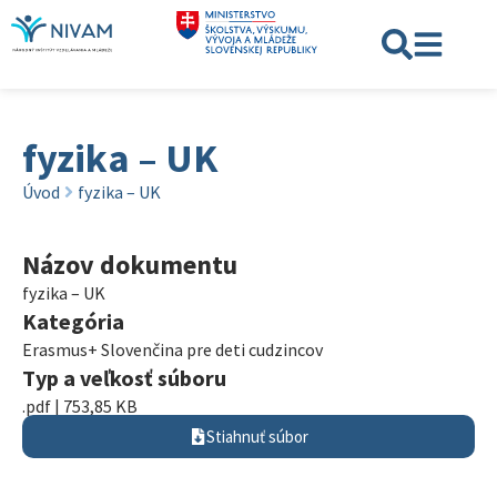
fyzika – UK
Úvod
fyzika – UK
Názov dokumentu
fyzika – UK
Kategória
Erasmus+ Slovenčina pre deti cudzincov
Typ a veľkosť súboru
.pdf | 753,85 KB
Stiahnuť súbor