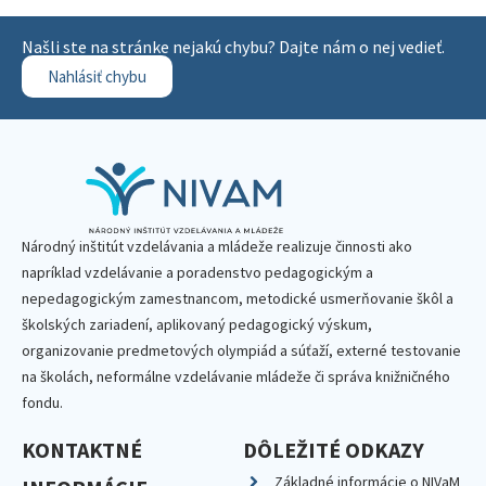
Našli ste na stránke nejakú chybu? Dajte nám o nej vedieť.
Nahlásiť chybu
Národný inštitút vzdelávania a mládeže realizuje činnosti ako
napríklad vzdelávanie a poradenstvo pedagogickým a
nepedagogickým zamestnancom, metodické usmerňovanie škôl a
školských zariadení, aplikovaný pedagogický výskum,
organizovanie predmetových olympiád a súťaží, externé testovanie
na školách, neformálne vzdelávanie mládeže či správa knižničného
fondu.
KONTAKTNÉ
DÔLEŽITÉ ODKAZY
Základné informácie o NIVaM