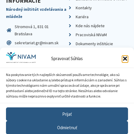
INFORMÁCIE
Kontakty
Národný inštitút vzdelávania a
mládeže
Kariéra
Kde nás nájdete
Stromová 1, 831 01
Bratislava
Pracoviská NIVaM
sekretariat.gr@nivam.sk
Dokumenty inštitúcie
IČO: 00164348
Knižnica
Spravovať Súhlas
DIČ: 2020798714
Na poskytovanie tých najlepších skúseností používame technológie, ako sú
súbory cookie na ukladanie a/alebo prístup k informáciám o zariadení. Súhlas s
týmito technológiami nám umožní spracovávať údaje, ako je správanie pri
prehliadaní alebo jedinečné ID na tejto stránke. Nesúhlas alebo odvolanie
Zásady ochrany súkromia
súhlasu môže nepriaznivo ovplyvniť určité vlastnosti a funkcie.
Vyhlásenie o prístupnosti
Prijať
Sprístupnenie informácií
Odmietnuť
Nastavenia cookies