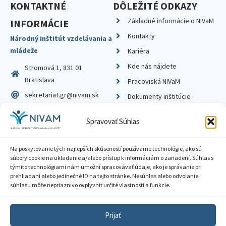
KONTAKTNÉ
DÔLEŽITÉ ODKAZY
Základné informácie o NIVaM
INFORMÁCIE
Kontakty
Národný inštitút vzdelávania a
mládeže
Kariéra
Kde nás nájdete
Stromová 1, 831 01
Bratislava
Pracoviská NIVaM
sekretariat.gr@nivam.sk
Dokumenty inštitúcie
IČO: 00164348
Knižnica
Spravovať Súhlas
DIČ: 2020798714
Na poskytovanie tých najlepších skúseností používame technológie, ako sú
súbory cookie na ukladanie a/alebo prístup k informáciám o zariadení. Súhlas s
týmito technológiami nám umožní spracovávať údaje, ako je správanie pri
prehliadaní alebo jedinečné ID na tejto stránke. Nesúhlas alebo odvolanie
Zásady ochrany súkromia
súhlasu môže nepriaznivo ovplyvniť určité vlastnosti a funkcie.
Vyhlásenie o prístupnosti
Prijať
Sprístupnenie informácií