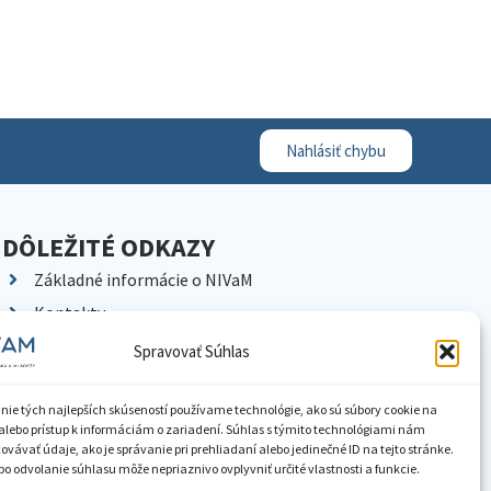
Nahlásiť chybu
DÔLEŽITÉ ODKAZY
Základné informácie o NIVaM
Kontakty
Kariéra
Spravovať Súhlas
Kde nás nájdete
Pracoviská NIVaM
nie tých najlepších skúseností používame technológie, ako sú súbory cookie na
alebo prístup k informáciám o zariadení. Súhlas s týmito technológiami nám
Dokumenty inštitúcie
vávať údaje, ako je správanie pri prehliadaní alebo jedinečné ID na tejto stránke.
o odvolanie súhlasu môže nepriaznivo ovplyvniť určité vlastnosti a funkcie.
Knižnica