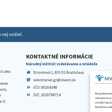
 nej vedieť.
KONTAKTNÉ INFORMÁCIE
Národný inštitút vzdelávania a mládeže
sti ako
Stromová 1, 831 01 Bratislava
sekretariat.gr@nivam.sk
anie
IČO: 00164348
skum,
Na poskytova
DIČ: 2020798714
é
ukladanie a/
 či
umožní spraco
Nesúhlas aleb