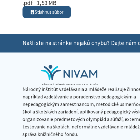
.pdf | 1,53 MB
Stiahnuť súbor
Našli ste na stránke nejakú chybu? Dajte nám o
Národný inštitút vzdelávania a mládeže realizuje činno
napríklad vzdelávanie a poradenstvo pedagogickým a
nepedagogickým zamestnancom, metodické usmerňov
škôl a školských zariadení, aplikovaný pedagogický vý
organizovanie predmetových olympiád a súťaží, extern
testovanie na školách, neformálne vzdelávanie mládeže
správa knižničného fondu.