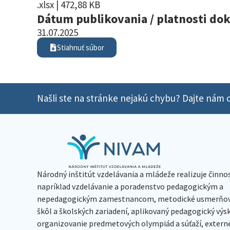
.xlsx | 472,88 KB
Dátum publikovania / platnosti d
31.07.2025
Stiahnuť súbor
Našli ste na stránke nejakú chybu? Dajte nám o
Národný inštitút vzdelávania a mládeže realizuje činno
napríklad vzdelávanie a poradenstvo pedagogickým a
nepedagogickým zamestnancom, metodické usmerňov
škôl a školských zariadení, aplikovaný pedagogický vý
organizovanie predmetových olympiád a súťaží, extern