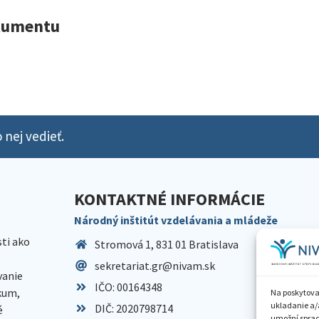
okumentu
 nej vedieť.
KONTAKTNÉ INFORMÁCIE
Národný inštitút vzdelávania a mládeže
sti ako
Stromová 1, 831 01 Bratislava
sekretariat.gr@nivam.sk
anie
IČO: 00164348
skum,
Na poskytova
ukladanie a/
DIČ: 2020798714
é
umožní spraco