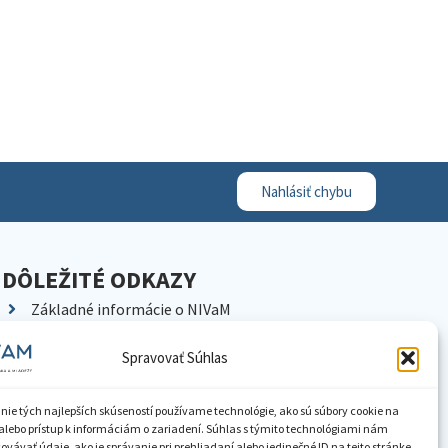
Nahlásiť chybu
DÔLEŽITÉ ODKAZY
Základné informácie o NIVaM
Kontakty
Spravovať Súhlas
Kariéra
Kde nás nájdete
nie tých najlepších skúseností používame technológie, ako sú súbory cookie na
Pracoviská NIVaM
alebo prístup k informáciám o zariadení. Súhlas s týmito technológiami nám
vávať údaje, ako je správanie pri prehliadaní alebo jedinečné ID na tejto stránke.