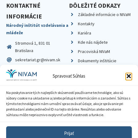
KONTAKTNÉ
DÔLEŽITÉ ODKAZY
Základné informácie o NIVaM
INFORMÁCIE
Kontakty
Národný inštitút vzdelávania a
mládeže
Kariéra
Kde nás nájdete
Stromová 1, 831 01
Bratislava
Pracoviská NIVaM
sekretariat.gr@nivam.sk
Dokumenty inštitúcie
IČO: 00164348
Knižnica
Spravovať Súhlas
DIČ: 2020798714
Na poskytovanie tých najlepších skúseností používame technológie, ako sú
súbory cookie na ukladanie a/alebo prístup k informáciám o zariadení. Súhlas s
týmito technológiami nám umožní spracovávať údaje, ako je správanie pri
prehliadaní alebo jedinečné ID na tejto stránke. Nesúhlas alebo odvolanie
Zásady ochrany súkromia
súhlasu môže nepriaznivo ovplyvniť určité vlastnosti a funkcie.
Vyhlásenie o prístupnosti
Prijať
Sprístupnenie informácií