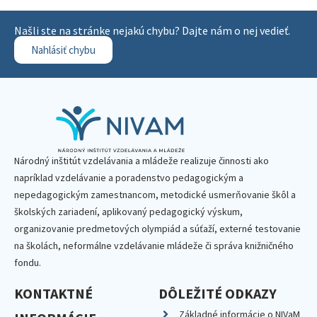
Našli ste na stránke nejakú chybu? Dajte nám o nej vedieť.
Nahlásiť chybu
Národný inštitút vzdelávania a mládeže realizuje činnosti ako
napríklad vzdelávanie a poradenstvo pedagogickým a
nepedagogickým zamestnancom, metodické usmerňovanie škôl a
školských zariadení, aplikovaný pedagogický výskum,
organizovanie predmetových olympiád a súťaží, externé testovanie
na školách, neformálne vzdelávanie mládeže či správa knižničného
fondu.
KONTAKTNÉ
DÔLEŽITÉ ODKAZY
Základné informácie o NIVaM