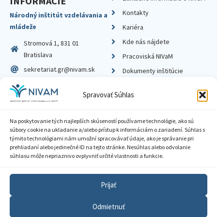
INFORMÁCIE
Kontakty
Národný inštitút vzdelávania a
mládeže
Kariéra
Kde nás nájdete
Stromová 1, 831 01
Bratislava
Pracoviská NIVaM
sekretariat.gr@nivam.sk
Dokumenty inštitúcie
IČO: 00164348
Knižnica
Spravovať Súhlas
DIČ: 2020798714
Na poskytovanie tých najlepších skúseností používame technológie, ako sú
súbory cookie na ukladanie a/alebo prístup k informáciám o zariadení. Súhlas s
týmito technológiami nám umožní spracovávať údaje, ako je správanie pri
prehliadaní alebo jedinečné ID na tejto stránke. Nesúhlas alebo odvolanie
Zásady ochrany súkromia
súhlasu môže nepriaznivo ovplyvniť určité vlastnosti a funkcie.
Vyhlásenie o prístupnosti
Prijať
Sprístupnenie informácií
Odmietnuť
Nastavenia cookies