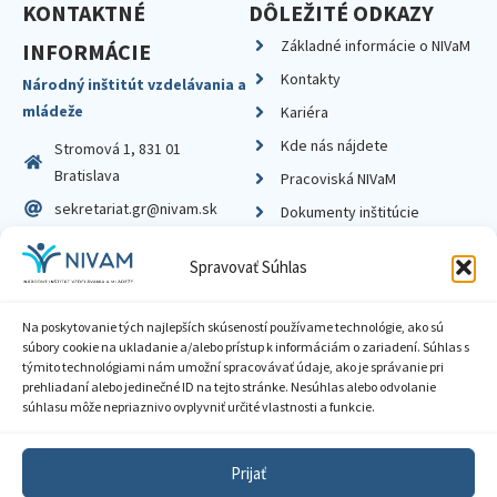
KONTAKTNÉ
DÔLEŽITÉ ODKAZY
Základné informácie o NIVaM
INFORMÁCIE
Kontakty
Národný inštitút vzdelávania a
mládeže
Kariéra
Kde nás nájdete
Stromová 1, 831 01
Bratislava
Pracoviská NIVaM
sekretariat.gr@nivam.sk
Dokumenty inštitúcie
IČO: 00164348
Knižnica
Spravovať Súhlas
DIČ: 2020798714
Na poskytovanie tých najlepších skúseností používame technológie, ako sú
súbory cookie na ukladanie a/alebo prístup k informáciám o zariadení. Súhlas s
týmito technológiami nám umožní spracovávať údaje, ako je správanie pri
prehliadaní alebo jedinečné ID na tejto stránke. Nesúhlas alebo odvolanie
Zásady ochrany súkromia
súhlasu môže nepriaznivo ovplyvniť určité vlastnosti a funkcie.
Vyhlásenie o prístupnosti
Prijať
Sprístupnenie informácií