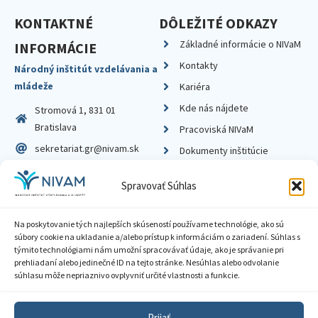
KONTAKTNÉ
DÔLEŽITÉ ODKAZY
Základné informácie o NIVaM
INFORMÁCIE
Kontakty
Národný inštitút vzdelávania a
mládeže
Kariéra
Kde nás nájdete
Stromová 1, 831 01
Bratislava
Pracoviská NIVaM
sekretariat.gr@nivam.sk
Dokumenty inštitúcie
IČO: 00164348
Knižnica
Spravovať Súhlas
DIČ: 2020798714
Na poskytovanie tých najlepších skúseností používame technológie, ako sú
súbory cookie na ukladanie a/alebo prístup k informáciám o zariadení. Súhlas s
týmito technológiami nám umožní spracovávať údaje, ako je správanie pri
prehliadaní alebo jedinečné ID na tejto stránke. Nesúhlas alebo odvolanie
Zásady ochrany súkromia
súhlasu môže nepriaznivo ovplyvniť určité vlastnosti a funkcie.
Vyhlásenie o prístupnosti
Prijať