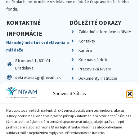
na školách, neformálne vzdelávanie mládeže či správa knižničného
fondu.
KONTAKTNÉ
DÔLEŽITÉ ODKAZY
Základné informácie o NIVaM
INFORMÁCIE
Kontakty
Národný inštitút vzdelávania a
mládeže
Kariéra
Kde nás nájdete
Stromová 1, 831 01
Bratislava
Pracoviská NIVaM
sekretariat.gr@nivam.sk
Dokumenty inštitúcie
IČO: 00164348
Knižnica
Spravovať Súhlas
DIČ: 2020798714
Na poskytovanie tých najlepších skúseností používame technológie, ako sú
súbory cookie na ukladanie a/alebo prístup k informáciám o zariadení. Súhlas s
týmito technológiami nám umožní spracovávať údaje, ako je správanie pri
prehliadaní alebo jedinečné ID na tejto stránke. Nesúhlas alebo odvolanie
Zásady ochrany súkromia
súhlasu môže nepriaznivo ovplyvniť určité vlastnosti a funkcie.