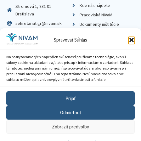
Kde nás nájdete
Stromová 1, 831 01
Bratislava
Pracoviská NIVaM
sekretariat.gr@nivam.sk
Dokumenty inštitúcie
IČO: 00164348
Knižnica
Spravovať Súhlas
DIČ: 2020798714
Na poskytovanie tých najlepších skúseností používame technológie, ako sú
súbory cookie na ukladanie a/alebo prístup k informáciám o zariadení. Súhlas s
týmito technológiami nám umožní spracovávať údaje, ako je správanie pri
prehliadaní alebo jedinečné ID na tejto stránke. Nesúhlas alebo odvolanie
Zásady ochrany súkromia
súhlasu môže nepriaznivo ovplyvniť určité vlastnosti a funkcie.
Vyhlásenie o prístupnosti
Prijať
Sprístupnenie informácií
Odmietnuť
Nastavenia cookies
Zobraziť predvoľby
GDPR