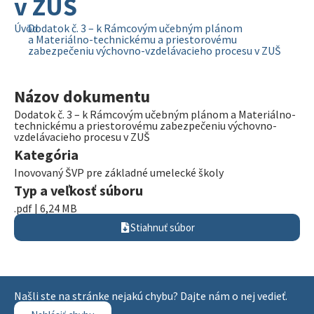
v ZUŠ
Úvod
Dodatok č. 3 – k Rámcovým učebným plánom
a Materiálno-technickému a priestorovému
zabezpečeniu výchovno-vzdelávacieho procesu v ZUŠ
Názov dokumentu
Dodatok č. 3 – k Rámcovým učebným plánom a Materiálno-
technickému a priestorovému zabezpečeniu výchovno-
vzdelávacieho procesu v ZUŠ
Kategória
Inovovaný ŠVP pre základné umelecké školy
Typ a veľkosť súboru
.pdf | 6,24 MB
Stiahnuť súbor
Našli ste na stránke nejakú chybu? Dajte nám o nej vedieť.