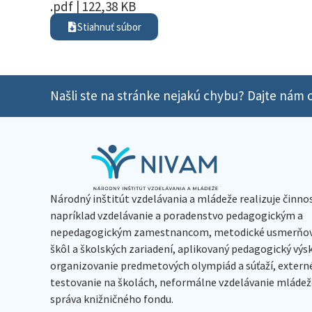
.pdf | 122,38 KB
Stiahnuť súbor
Našli ste na stránke nejakú chybu? Dajte nám o
Národný inštitút vzdelávania a mládeže realizuje činno
napríklad vzdelávanie a poradenstvo pedagogickým a
nepedagogickým zamestnancom, metodické usmerňov
škôl a školských zariadení, aplikovaný pedagogický vý
organizovanie predmetových olympiád a súťaží, extern
testovanie na školách, neformálne vzdelávanie mládeže
správa knižničného fondu.