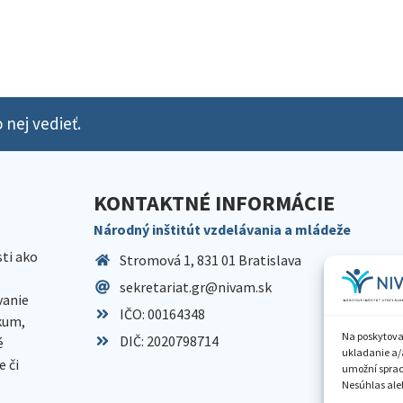
 nej vedieť.
KONTAKTNÉ INFORMÁCIE
Národný inštitút vzdelávania a mládeže
sti ako
Stromová 1, 831 01 Bratislava
sekretariat.gr@nivam.sk
anie
IČO: 00164348
skum,
Na poskytova
DIČ: 2020798714
é
ukladanie a/
 či
umožní spraco
Nesúhlas aleb