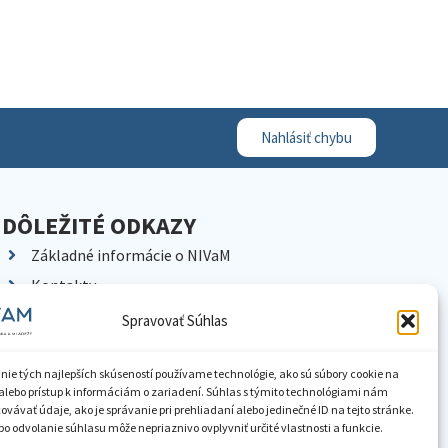
Nahlásiť chybu
DÔLEŽITÉ ODKAZY
Základné informácie o NIVaM
Kontakty
Kariéra
Spravovať Súhlas
Kde nás nájdete
Pracoviská NIVaM
nie tých najlepších skúseností používame technológie, ako sú súbory cookie na
alebo prístup k informáciám o zariadení. Súhlas s týmito technológiami nám
Dokumenty inštitúcie
vávať údaje, ako je správanie pri prehliadaní alebo jedinečné ID na tejto stránke.
o odvolanie súhlasu môže nepriaznivo ovplyvniť určité vlastnosti a funkcie.
Knižnica