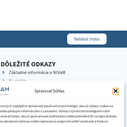
Nahlásiť chybu
DÔLEŽITÉ ODKAZY
Základné informácie o NIVaM
Kontakty
Kariéra
Spravovať Súhlas
Kde nás nájdete
Pracoviská NIVaM
nie tých najlepších skúseností používame technológie, ako sú súbory cookie na
alebo prístup k informáciám o zariadení. Súhlas s týmito technológiami nám
Dokumenty inštitúcie
vávať údaje, ako je správanie pri prehliadaní alebo jedinečné ID na tejto stránke.
o odvolanie súhlasu môže nepriaznivo ovplyvniť určité vlastnosti a funkcie.
Knižnica