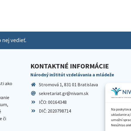
 nej vedieť.
KONTAKTNÉ INFORMÁCIE
Národný inštitút vzdelávania a mládeže
sti ako
Stromová 1, 831 01 Bratislava
sekretariat.gr@nivam.sk
anie
IČO: 00164348
skum,
Na poskytova
DIČ: 2020798714
é
ukladanie a/
 či
umožní spraco
Nesúhlas aleb