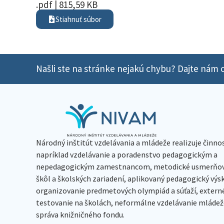
.pdf | 815,59 KB
Stiahnuť súbor
Našli ste na stránke nejakú chybu? Dajte nám o
Národný inštitút vzdelávania a mládeže realizuje činno
napríklad vzdelávanie a poradenstvo pedagogickým a
nepedagogickým zamestnancom, metodické usmerňov
škôl a školských zariadení, aplikovaný pedagogický vý
organizovanie predmetových olympiád a súťaží, extern
testovanie na školách, neformálne vzdelávanie mládeže
správa knižničného fondu.