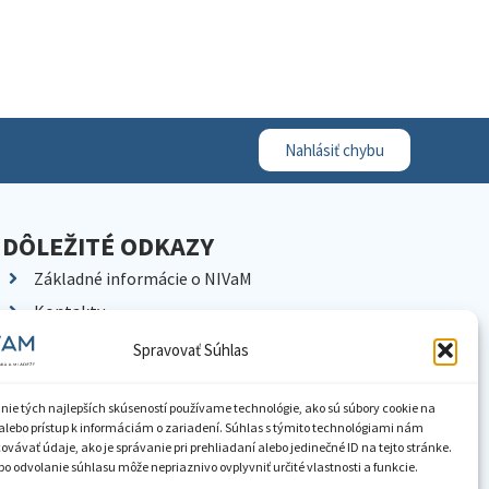
Nahlásiť chybu
DÔLEŽITÉ ODKAZY
Základné informácie o NIVaM
Kontakty
Kariéra
Spravovať Súhlas
Kde nás nájdete
Pracoviská NIVaM
nie tých najlepších skúseností používame technológie, ako sú súbory cookie na
alebo prístup k informáciám o zariadení. Súhlas s týmito technológiami nám
Dokumenty inštitúcie
vávať údaje, ako je správanie pri prehliadaní alebo jedinečné ID na tejto stránke.
o odvolanie súhlasu môže nepriaznivo ovplyvniť určité vlastnosti a funkcie.
Knižnica