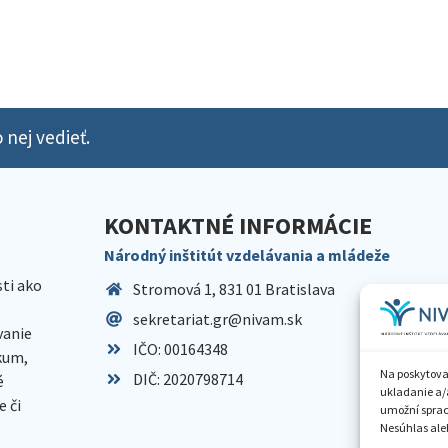
 nej vedieť.
KONTAKTNÉ INFORMÁCIE
Národný inštitút vzdelávania a mládeže
sti ako
Stromová 1, 831 01 Bratislava
sekretariat.gr@nivam.sk
anie
IČO: 00164348
skum,
Na poskytova
DIČ: 2020798714
é
ukladanie a/
 či
umožní spraco
Nesúhlas aleb