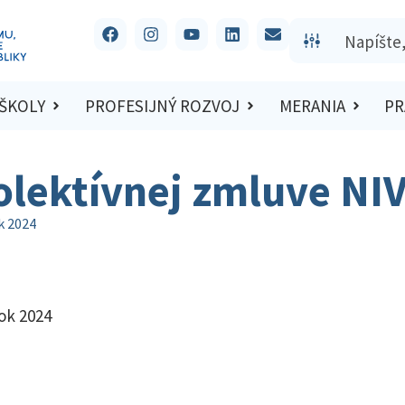
 ŠKOLY
PROFESIJNÝ ROZVOJ
MERANIA
PR
olektívnej zmluve NI
k 2024
ok 2024