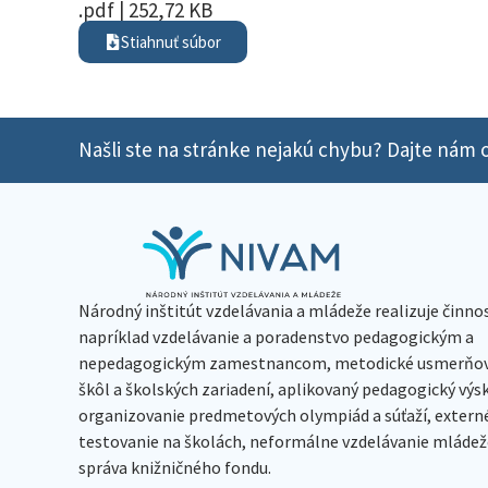
.pdf | 252,72 KB
Stiahnuť súbor
Našli ste na stránke nejakú chybu? Dajte nám o
Národný inštitút vzdelávania a mládeže realizuje činno
napríklad vzdelávanie a poradenstvo pedagogickým a
nepedagogickým zamestnancom, metodické usmerňov
škôl a školských zariadení, aplikovaný pedagogický vý
organizovanie predmetových olympiád a súťaží, extern
testovanie na školách, neformálne vzdelávanie mládeže
správa knižničného fondu.