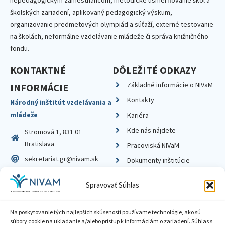
nepedagogickým zamestnancom, metodické usmerňovanie škôl a
školských zariadení, aplikovaný pedagogický výskum,
organizovanie predmetových olympiád a súťaží, externé testovanie
na školách, neformálne vzdelávanie mládeže či správa knižničného
fondu.
KONTAKTNÉ
DÔLEŽITÉ ODKAZY
Základné informácie o NIVaM
INFORMÁCIE
Kontakty
Národný inštitút vzdelávania a
mládeže
Kariéra
Kde nás nájdete
Stromová 1, 831 01
Bratislava
Pracoviská NIVaM
sekretariat.gr@nivam.sk
Dokumenty inštitúcie
IČO: 00164348
Knižnica
Spravovať Súhlas
DIČ: 2020798714
Na poskytovanie tých najlepších skúseností používame technológie, ako sú
súbory cookie na ukladanie a/alebo prístup k informáciám o zariadení. Súhlas s