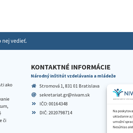
 nej vedieť.
KONTAKTNÉ INFORMÁCIE
Národný inštitút vzdelávania a mládeže
sti ako
Stromová 1, 831 01 Bratislava
sekretariat.gr@nivam.sk
anie
IČO: 00164348
skum,
Na poskytova
DIČ: 2020798714
é
ukladanie a/
 či
umožní spraco
Nesúhlas aleb