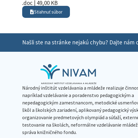
.doc | 49,00 KB
Stiahnuť súbor
Našli ste na stránke nejakú chybu? Dajte nám o
Národný inštitút vzdelávania a mládeže realizuje činno
napríklad vzdelávanie a poradenstvo pedagogickým a
nepedagogickým zamestnancom, metodické usmerňov
škôl a školských zariadení, aplikovaný pedagogický vý
organizovanie predmetových olympiád a súťaží, extern
testovanie na školách, neformálne vzdelávanie mládeže
správa knižničného fondu.