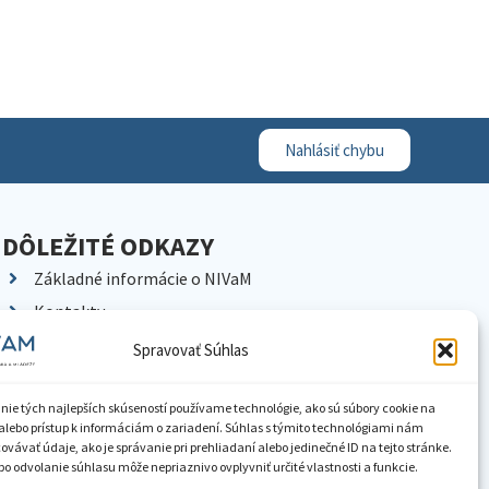
Nahlásiť chybu
DÔLEŽITÉ ODKAZY
Základné informácie o NIVaM
Kontakty
Kariéra
Spravovať Súhlas
Kde nás nájdete
Pracoviská NIVaM
nie tých najlepších skúseností používame technológie, ako sú súbory cookie na
alebo prístup k informáciám o zariadení. Súhlas s týmito technológiami nám
Dokumenty inštitúcie
vávať údaje, ako je správanie pri prehliadaní alebo jedinečné ID na tejto stránke.
o odvolanie súhlasu môže nepriaznivo ovplyvniť určité vlastnosti a funkcie.
Knižnica