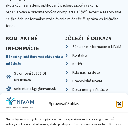
školských zariadení, aplikovaný pedagogický výskum,
organizovanie predmetových olympiád a súťaží, externé testovanie
na školách, neformálne vzdelávanie mládeže či správa knižničného
fondu.
KONTAKTNÉ
DÔLEŽITÉ ODKAZY
Základné informácie o NIVaM
INFORMÁCIE
Kontakty
Národný inštitút vzdelávania a
mládeže
Kariéra
Kde nás nájdete
Stromová 1, 831 01
Bratislava
Pracoviská NIVaM
sekretariat.gr@nivam.sk
Dokumenty inštitúcie
IČO: 00164348
Knižnica
Spravovať Súhlas
DIČ: 2020798714
Na poskytovanie tých najlepších skúseností používame technológie, ako sú
súbory cookie na ukladanie a/alebo prístup k informáciám o zariadení. Súhlas s