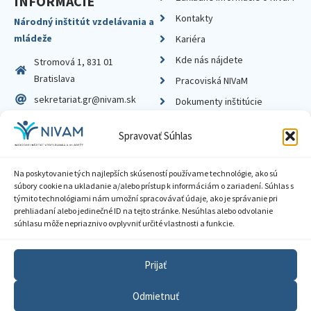
INFORMÁCIE
Kontakty
Národný inštitút vzdelávania a
mládeže
Kariéra
Kde nás nájdete
Stromová 1, 831 01
Bratislava
Pracoviská NIVaM
sekretariat.gr@nivam.sk
Dokumenty inštitúcie
IČO: 00164348
Knižnica
Spravovať Súhlas
DIČ: 2020798714
Na poskytovanie tých najlepších skúseností používame technológie, ako sú
súbory cookie na ukladanie a/alebo prístup k informáciám o zariadení. Súhlas s
týmito technológiami nám umožní spracovávať údaje, ako je správanie pri
prehliadaní alebo jedinečné ID na tejto stránke. Nesúhlas alebo odvolanie
Zásady ochrany súkromia
súhlasu môže nepriaznivo ovplyvniť určité vlastnosti a funkcie.
Vyhlásenie o prístupnosti
Prijať
Sprístupnenie informácií
Odmietnuť
Nastavenia cookies