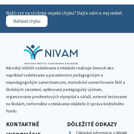
Našli ste na stránke nejakú chybu? Dajte nám o nej vedieť.
Nahlásiť chybu
Národný inštitút vzdelávania a mládeže realizuje činnosti ako
napríklad vzdelávanie a poradenstvo pedagogickým a
nepedagogickým zamestnancom, metodické usmerňovanie škôl a
školských zariadení, aplikovaný pedagogický výskum,
organizovanie predmetových olympiád a súťaží, externé testovanie
na školách, neformálne vzdelávanie mládeže či správa knižničného
fondu.
KONTAKTNÉ
DÔLEŽITÉ ODKAZY
Základné informácie o NIVaM