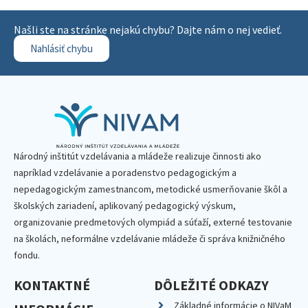
Našli ste na stránke nejakú chybu? Dajte nám o nej vedieť.
Nahlásiť chybu
Národný inštitút vzdelávania a mládeže realizuje činnosti ako
napríklad vzdelávanie a poradenstvo pedagogickým a
nepedagogickým zamestnancom, metodické usmerňovanie škôl a
školských zariadení, aplikovaný pedagogický výskum,
organizovanie predmetových olympiád a súťaží, externé testovanie
na školách, neformálne vzdelávanie mládeže či správa knižničného
fondu.
KONTAKTNÉ
DÔLEŽITÉ ODKAZY
Základné informácie o NIVaM