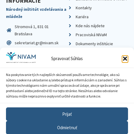
INFORMÁCIE
Kontakty
Národný inštitút vzdelávania a
mládeže
Kariéra
Kde nás nájdete
Stromová 1, 831 01
Bratislava
Pracoviská NIVaM
sekretariat.gr@nivam.sk
Dokumenty inštitúcie
IČO: 00164348
Knižnica
Spravovať Súhlas
DIČ: 2020798714
Na poskytovanie tých najlepších skúseností používame technológie, ako sú
súbory cookie na ukladanie a/alebo prístup k informáciám o zariadení. Súhlas s
týmito technológiami nám umožní spracovávať údaje, ako je správanie pri
prehliadaní alebo jedinečné ID na tejto stránke. Nesúhlas alebo odvolanie
Zásady ochrany súkromia
súhlasu môže nepriaznivo ovplyvniť určité vlastnosti a funkcie.
Vyhlásenie o prístupnosti
Prijať
Sprístupnenie informácií
Odmietnuť
Nastavenia cookies