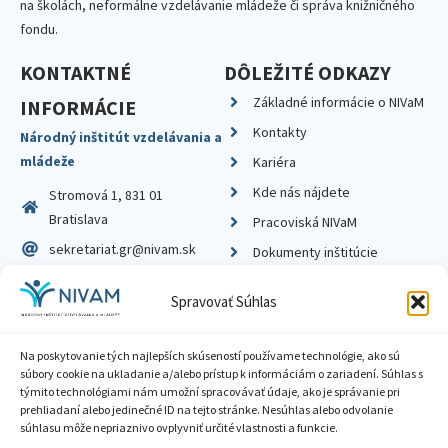
na školách, neformálne vzdelávanie mládeže či správa knižničného
fondu.
KONTAKTNÉ
DÔLEŽITÉ ODKAZY
Základné informácie o NIVaM
INFORMÁCIE
Kontakty
Národný inštitút vzdelávania a
mládeže
Kariéra
Kde nás nájdete
Stromová 1, 831 01
Bratislava
Pracoviská NIVaM
sekretariat.gr@nivam.sk
Dokumenty inštitúcie
IČO: 00164348
Knižnica
Spravovať Súhlas
DIČ: 2020798714
Na poskytovanie tých najlepších skúseností používame technológie, ako sú
súbory cookie na ukladanie a/alebo prístup k informáciám o zariadení. Súhlas s
týmito technológiami nám umožní spracovávať údaje, ako je správanie pri
prehliadaní alebo jedinečné ID na tejto stránke. Nesúhlas alebo odvolanie
Zásady ochrany súkromia
súhlasu môže nepriaznivo ovplyvniť určité vlastnosti a funkcie.