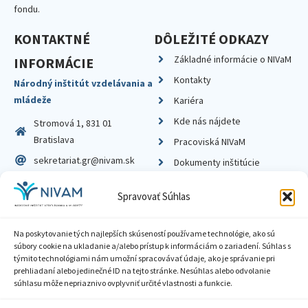
fondu.
KONTAKTNÉ
DÔLEŽITÉ ODKAZY
Základné informácie o NIVaM
INFORMÁCIE
Kontakty
Národný inštitút vzdelávania a
mládeže
Kariéra
Kde nás nájdete
Stromová 1, 831 01
Bratislava
Pracoviská NIVaM
sekretariat.gr@nivam.sk
Dokumenty inštitúcie
IČO: 00164348
Knižnica
Spravovať Súhlas
DIČ: 2020798714
Na poskytovanie tých najlepších skúseností používame technológie, ako sú
súbory cookie na ukladanie a/alebo prístup k informáciám o zariadení. Súhlas s
týmito technológiami nám umožní spracovávať údaje, ako je správanie pri
prehliadaní alebo jedinečné ID na tejto stránke. Nesúhlas alebo odvolanie
Zásady ochrany súkromia
súhlasu môže nepriaznivo ovplyvniť určité vlastnosti a funkcie.
Vyhlásenie o prístupnosti