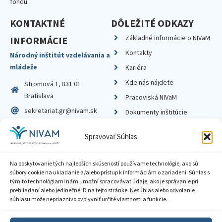
fondu.
KONTAKTNÉ
DÔLEŽITÉ ODKAZY
Základné informácie o NIVaM
INFORMÁCIE
Kontakty
Národný inštitút vzdelávania a
mládeže
Kariéra
Kde nás nájdete
Stromová 1, 831 01
Bratislava
Pracoviská NIVaM
sekretariat.gr@nivam.sk
Dokumenty inštitúcie
IČO: 00164348
Knižnica
Spravovať Súhlas
DIČ: 2020798714
Na poskytovanie tých najlepších skúseností používame technológie, ako sú
súbory cookie na ukladanie a/alebo prístup k informáciám o zariadení. Súhlas s
týmito technológiami nám umožní spracovávať údaje, ako je správanie pri
prehliadaní alebo jedinečné ID na tejto stránke. Nesúhlas alebo odvolanie
Zásady ochrany súkromia
súhlasu môže nepriaznivo ovplyvniť určité vlastnosti a funkcie.
Vyhlásenie o prístupnosti