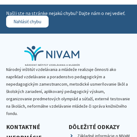
Našli ste na stránke nejakú chybu? Dajte nám o nej vedieť.
Nahlásiť chybu
Národný inštitút vzdelávania a mládeže realizuje činnosti ako
napríklad vzdelávanie a poradenstvo pedagogickým a
nepedagogickým zamestnancom, metodické usmerňovanie škôl a
školských zariadení, aplikovaný pedagogický výskum,
organizovanie predmetových olympiád a súťaží, externé testovanie
na školách, neformálne vzdelávanie mládeže či správa knižničného
fondu.
KONTAKTNÉ
DÔLEŽITÉ ODKAZY
Základné informácie o NIVaM