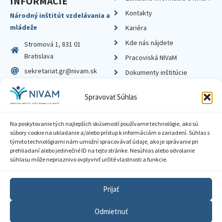
INFORMÁCIE
Kontakty
Národný inštitút vzdelávania a
mládeže
Kariéra
Kde nás nájdete
Stromová 1, 831 01
Bratislava
Pracoviská NIVaM
sekretariat.gr@nivam.sk
Dokumenty inštitúcie
IČO: 00164348
Knižnica
Spravovať Súhlas
DIČ: 2020798714
Na poskytovanie tých najlepších skúseností používame technológie, ako sú
súbory cookie na ukladanie a/alebo prístup k informáciám o zariadení. Súhlas s
týmito technológiami nám umožní spracovávať údaje, ako je správanie pri
prehliadaní alebo jedinečné ID na tejto stránke. Nesúhlas alebo odvolanie
Zásady ochrany súkromia
súhlasu môže nepriaznivo ovplyvniť určité vlastnosti a funkcie.
Vyhlásenie o prístupnosti
Prijať
Sprístupnenie informácií
Odmietnuť
Nastavenia cookies