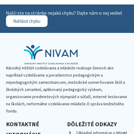
Našli ste na stránke nejakú chybu? Dajte nám o nej vedieť.
Nahlásiť chybu
Národný inštitút vzdelávania a mládeže realizuje činnosti ako
napríklad vzdelávanie a poradenstvo pedagogickým a
nepedagogickým zamestnancom, metodické usmerňovanie škôl a
školských zariadení, aplikovaný pedagogický výskum,
organizovanie predmetových olympiád a súťaží, externé testovanie
na školách, neformálne vzdelávanie mládeže či správa knižničného
fondu.
KONTAKTNÉ
DÔLEŽITÉ ODKAZY
Základné informácie o NIVaM