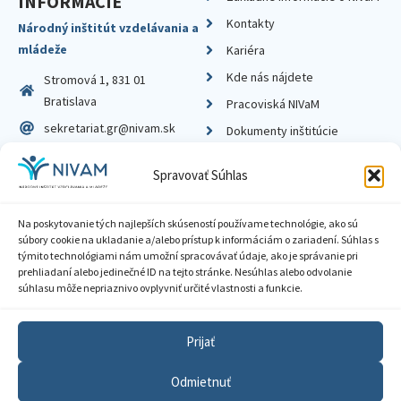
INFORMÁCIE
Kontakty
Národný inštitút vzdelávania a
mládeže
Kariéra
Kde nás nájdete
Stromová 1, 831 01
Bratislava
Pracoviská NIVaM
sekretariat.gr@nivam.sk
Dokumenty inštitúcie
IČO: 00164348
Knižnica
Spravovať Súhlas
DIČ: 2020798714
Na poskytovanie tých najlepších skúseností používame technológie, ako sú
súbory cookie na ukladanie a/alebo prístup k informáciám o zariadení. Súhlas s
týmito technológiami nám umožní spracovávať údaje, ako je správanie pri
prehliadaní alebo jedinečné ID na tejto stránke. Nesúhlas alebo odvolanie
Zásady ochrany súkromia
súhlasu môže nepriaznivo ovplyvniť určité vlastnosti a funkcie.
Vyhlásenie o prístupnosti
Prijať
Sprístupnenie informácií
Odmietnuť
Nastavenia cookies