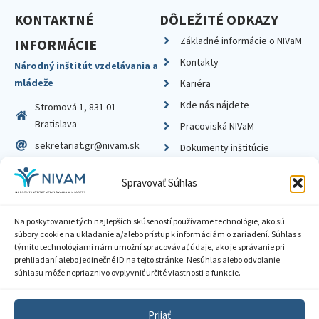
KONTAKTNÉ
DÔLEŽITÉ ODKAZY
Základné informácie o NIVaM
INFORMÁCIE
Kontakty
Národný inštitút vzdelávania a
mládeže
Kariéra
Kde nás nájdete
Stromová 1, 831 01
Bratislava
Pracoviská NIVaM
sekretariat.gr@nivam.sk
Dokumenty inštitúcie
IČO: 00164348
Knižnica
Spravovať Súhlas
DIČ: 2020798714
Na poskytovanie tých najlepších skúseností používame technológie, ako sú
súbory cookie na ukladanie a/alebo prístup k informáciám o zariadení. Súhlas s
týmito technológiami nám umožní spracovávať údaje, ako je správanie pri
prehliadaní alebo jedinečné ID na tejto stránke. Nesúhlas alebo odvolanie
Zásady ochrany súkromia
súhlasu môže nepriaznivo ovplyvniť určité vlastnosti a funkcie.
Vyhlásenie o prístupnosti
Prijať