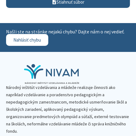
Stiahnuť súbor
Našli ste na stránke nejakú chybu? Dajte nám o nej vedieť.
Nahlásiť chybu
Národný inštitút vzdelávania a mládeže realizuje činnosti ako
napríklad vzdelávanie a poradenstvo pedagogickým a
nepedagogickým zamestnancom, metodické usmerňovanie škôl a
školských zariadení, aplikovaný pedagogický výskum,
organizovanie predmetových olympiád a súťaží, externé testovanie
na školách, neformálne vzdelávanie mládeže či správa knižničného
fondu.