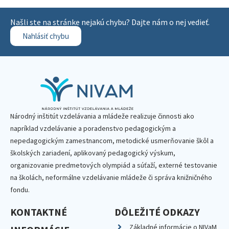
Našli ste na stránke nejakú chybu? Dajte nám o nej vedieť.
Nahlásiť chybu
Národný inštitút vzdelávania a mládeže realizuje činnosti ako
napríklad vzdelávanie a poradenstvo pedagogickým a
nepedagogickým zamestnancom, metodické usmerňovanie škôl a
školských zariadení, aplikovaný pedagogický výskum,
organizovanie predmetových olympiád a súťaží, externé testovanie
na školách, neformálne vzdelávanie mládeže či správa knižničného
fondu.
KONTAKTNÉ
DÔLEŽITÉ ODKAZY
Základné informácie o NIVaM