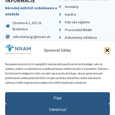
INFORMÁCIE
Kontakty
Národný inštitút vzdelávania a
mládeže
Kariéra
Kde nás nájdete
Stromová 1, 831 01
Bratislava
Pracoviská NIVaM
sekretariat.gr@nivam.sk
Dokumenty inštitúcie
IČO: 00164348
Knižnica
Spravovať Súhlas
DIČ: 2020798714
Na poskytovanie tých najlepších skúseností používame technológie, ako sú
súbory cookie na ukladanie a/alebo prístup k informáciám o zariadení. Súhlas s
týmito technológiami nám umožní spracovávať údaje, ako je správanie pri
prehliadaní alebo jedinečné ID na tejto stránke. Nesúhlas alebo odvolanie
Zásady ochrany súkromia
súhlasu môže nepriaznivo ovplyvniť určité vlastnosti a funkcie.
Vyhlásenie o prístupnosti
Prijať
Sprístupnenie informácií
Odmietnuť
Nastavenia cookies