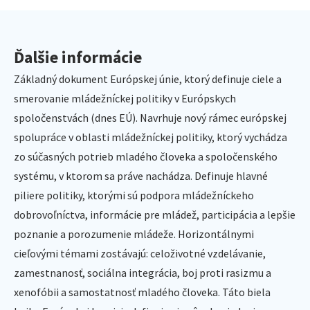
Ďalšie informácie
Základný dokument Európskej únie, ktorý definuje ciele a
smerovanie mládežníckej politiky v Európskych
spoločenstvách (dnes EÚ). Navrhuje nový rámec európskej
spolupráce v oblasti mládežníckej politiky, ktorý vychádza
zo súčasných potrieb mladého človeka a spoločenského
systému, v ktorom sa práve nachádza. Definuje hlavné
piliere politiky, ktorými sú podpora mládežníckeho
dobrovoľníctva, informácie pre mládež, participácia a lepšie
poznanie a porozumenie mládeže. Horizontálnymi
cieľovými témami zostávajú: celoživotné vzdelávanie,
zamestnanosť, sociálna integrácia, boj proti rasizmu a
xenofóbii a samostatnosť mladého človeka. Táto biela