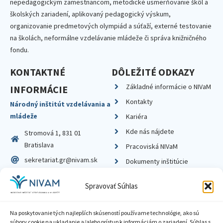
nepedagogickým zamestnancom, metodické usmerňovanie škôl a
školských zariadení, aplikovaný pedagogický výskum,
organizovanie predmetových olympiád a súťaží, externé testovanie
na školách, neformálne vzdelávanie mládeže či správa knižničného
fondu.
KONTAKTNÉ
DÔLEŽITÉ ODKAZY
Základné informácie o NIVaM
INFORMÁCIE
Kontakty
Národný inštitút vzdelávania a
mládeže
Kariéra
Kde nás nájdete
Stromová 1, 831 01
Bratislava
Pracoviská NIVaM
sekretariat.gr@nivam.sk
Dokumenty inštitúcie
IČO: 00164348
Knižnica
Spravovať Súhlas
DIČ: 2020798714
Na poskytovanie tých najlepších skúseností používame technológie, ako sú
súbory cookie na ukladanie a/alebo prístup k informáciám o zariadení. Súhlas s