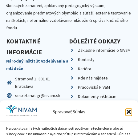
školských zariadení, aplikovaný pedagogický výskum,
organizovanie predmetových olympiád a súťaží, externé testovanie
na školách, neformálne vzdelávanie mládeže či správa knižničného
fondu.
KONTAKTNÉ
DÔLEŽITÉ ODKAZY
Základné informácie o NIVaM
INFORMÁCIE
Kontakty
Národný inštitút vzdelávania a
mládeže
Kariéra
Kde nás nájdete
Stromová 1, 831 01
Bratislava
Pracoviská NIVaM
sekretariat.gr@nivam.sk
Dokumenty inštitúcie
IČO: 00164348
Knižnica
Spravovať Súhlas
DIČ: 2020798714
Na poskytovanie tých najlepších skúseností používame technológie, ako sú
súbory cookie na ukladanie a/alebo prístup k informáciám o zariadení. Súhlas s