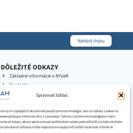
Nahlásiť chybu
DÔLEŽITÉ ODKAZY
Základné informácie o NIVaM
Kontakty
Kariéra
Spravovať Súhlas
Kde nás nájdete
Pracoviská NIVaM
nie tých najlepších skúseností používame technológie, ako sú súbory cookie na
alebo prístup k informáciám o zariadení. Súhlas s týmito technológiami nám
Dokumenty inštitúcie
vávať údaje, ako je správanie pri prehliadaní alebo jedinečné ID na tejto stránke.
o odvolanie súhlasu môže nepriaznivo ovplyvniť určité vlastnosti a funkcie.
Knižnica