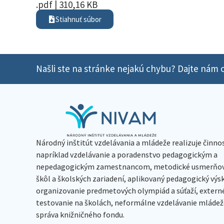
.pdf | 310,16 KB
Stiahnuť súbor
Našli ste na stránke nejakú chybu? Dajte nám o
Národný inštitút vzdelávania a mládeže realizuje činno
napríklad vzdelávanie a poradenstvo pedagogickým a
nepedagogickým zamestnancom, metodické usmerňov
škôl a školských zariadení, aplikovaný pedagogický vý
organizovanie predmetových olympiád a súťaží, extern
testovanie na školách, neformálne vzdelávanie mládeže
správa knižničného fondu.