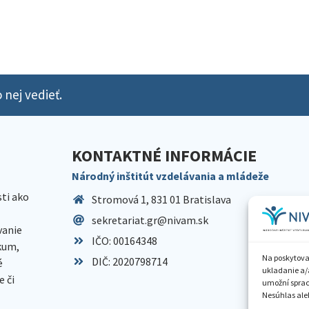
 nej vedieť.
KONTAKTNÉ INFORMÁCIE
Národný inštitút vzdelávania a mládeže
sti ako
Stromová 1, 831 01 Bratislava
sekretariat.gr@nivam.sk
anie
IČO: 00164348
skum,
Na poskytova
DIČ: 2020798714
é
ukladanie a/
 či
umožní spraco
Nesúhlas aleb