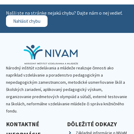
Našli ste na stránke nejakú chybu? Dajte nám o nej vedieť.
Nahlásiť chybu
Národný inštitút vzdelávania a mládeže realizuje činnosti ako
napríklad vzdelávanie a poradenstvo pedagogickým a
nepedagogickým zamestnancom, metodické usmerňovanie škôl a
školských zariadení, aplikovaný pedagogický výskum,
organizovanie predmetových olympiád a súťaží, externé testovanie
na školách, neformálne vzdelávanie mládeže či správa knižničného
fondu.
KONTAKTNÉ
DÔLEŽITÉ ODKAZY
Základné informácie o NIVaM