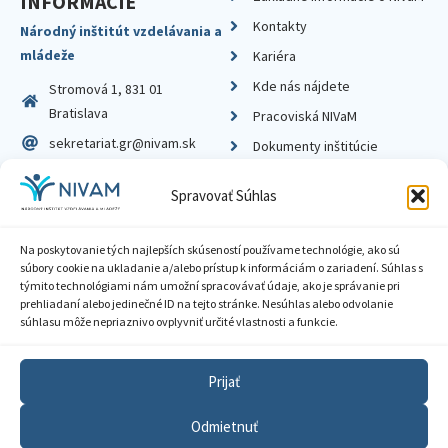
INFORMÁCIE
Kontakty
Národný inštitút vzdelávania a
mládeže
Kariéra
Kde nás nájdete
Stromová 1, 831 01
Bratislava
Pracoviská NIVaM
sekretariat.gr@nivam.sk
Dokumenty inštitúcie
IČO: 00164348
Knižnica
Spravovať Súhlas
DIČ: 2020798714
Na poskytovanie tých najlepších skúseností používame technológie, ako sú
súbory cookie na ukladanie a/alebo prístup k informáciám o zariadení. Súhlas s
týmito technológiami nám umožní spracovávať údaje, ako je správanie pri
prehliadaní alebo jedinečné ID na tejto stránke. Nesúhlas alebo odvolanie
Zásady ochrany súkromia
súhlasu môže nepriaznivo ovplyvniť určité vlastnosti a funkcie.
Vyhlásenie o prístupnosti
Prijať
Sprístupnenie informácií
Odmietnuť
Nastavenia cookies