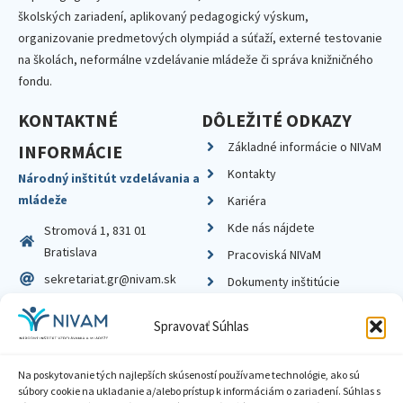
školských zariadení, aplikovaný pedagogický výskum,
organizovanie predmetových olympiád a súťaží, externé testovanie
na školách, neformálne vzdelávanie mládeže či správa knižničného
fondu.
KONTAKTNÉ
DÔLEŽITÉ ODKAZY
Základné informácie o NIVaM
INFORMÁCIE
Kontakty
Národný inštitút vzdelávania a
mládeže
Kariéra
Kde nás nájdete
Stromová 1, 831 01
Bratislava
Pracoviská NIVaM
sekretariat.gr@nivam.sk
Dokumenty inštitúcie
IČO: 00164348
Knižnica
Spravovať Súhlas
DIČ: 2020798714
Na poskytovanie tých najlepších skúseností používame technológie, ako sú
súbory cookie na ukladanie a/alebo prístup k informáciám o zariadení. Súhlas s